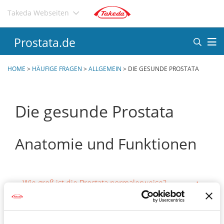
Direkt
Takeda Webseiten
zum
Inhalt
Prostata.de
HOME
>
HÄUFIGE FRAGEN
>
ALLGEMEIN
>
DIE GESUNDE PROSTATA
Die gesunde Prostata
Anatomie und Funktionen
Wie groß ist die Prostata normalerweise?
Woraus besteht die Prostata?