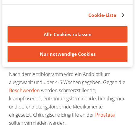
über das Cookie-Symbol in der unteren linken Ecke
Von der chronischen bakteriellen Prostatitis sind
des Bildschirms oder über den Link "Cookie-
Cookie-Liste
zahlreiche andere Erkrankungen abzugrenzen,
Einstellungen" im Footer erneut aufrufen, um Ihre
beispielsweise der Prostata und im Analbereich (siehe
Einwilligungen zu widerrufen oder Ihre Einstellungen
Alle Cookies zulassen
zu aktualisieren.
chronische Prostatitis
). Dafür können weitere
Untersuchungen erforderlich sein.
Nur notwendige Cookies
Behandlung
Nach dem Antibiogramm wird ein Antibiotikum
ausgewählt und über 4-6 Wochen gegeben. Gegen die
Beschwerden
werden schmerzstillende,
krampflösende, entzündungshemmende, beruhigende
und durchblutungsfördernde Medikamente
eingesetzt. Chirurgische Eingriffe an der
Prostata
sollten vermieden werden.