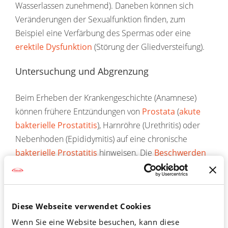
Wasserlassen zunehmend). Daneben können sich
Veränderungen der Sexualfunktion finden, zum
Beispiel eine Verfärbung des Spermas oder eine
erektile
Dysfunktion
(Störung der Gliedversteifung).
Untersuchung und Abgrenzung
Beim Erheben der Krankengeschichte (Anamnese)
können frühere Entzündungen von
Prostata
(
akute
bakterielle Prostatitis
), Harnröhre (Urethritis) oder
Nebenhoden (Epididymitis) auf eine chronische
bakterielle Prostatitis
hinweisen. Die
Beschwerden
sind nur schwer von den Beschwerden beim
chronischen Beckenschmerzsyndrom zu
unterscheiden (s. nächster Abschnitt).
Diese Webseite verwendet Cookies
Bei der digitalen rektalen
Untersuchung
(
DRU
,
Wenn Sie eine Website besuchen, kann diese