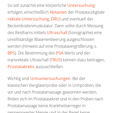
So soll zunächst eine körperliche
Untersuchung
erfolgen, einschließlich
Abtasten
der Prostata (digitale
rektale Untersuchung
,
DRU
) und eventuell der
Beckenbodenmuskulatur. Dann sollte durch Messung
des Restharns mittels
Ultraschall
(Sonographie) eine
unvollständige Blasenentleerung ausgeschlossen
werden (Hinweis auf eine Prostatavergrößerung, s.
BPS
). Die Bestimmung des
PSA
-Werts und der
transrektale Ultraschall (
TRUS
) können dazu beitragen,
Prostatakrebs
auszuschließen.
Wichtig sind
Urinuntersuchungen
: Bei der
klassischen Viergläserprobe oder in Urinproben, die
vor und nach Prostatamassage gewonnen werden,
finden sich im Prostatasekret und in den Proben nach
Prostatamassage keine Krankheitserreger in
nennenswerter Menge und in der Regel keine