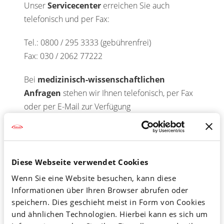
Unser
Servicecenter
erreichen Sie auch
telefonisch und per Fax:
Tel.: 0800 / 295 3333 (gebührenfrei)
Fax: 030 / 2062 77222
Bei
medizinisch-wissenschaftlichen
Anfragen
stehen wir Ihnen telefonisch, per Fax
oder per E-Mail zur Verfügung
Tel.: 0800 / 825332 5 (gebührenfrei)
Fax: 0800 / 825332 9
E-Mail:
MedinfoEMEA@takeda.com
Diese Webseite verwendet Cookies
Wenn Sie eine Website besuchen, kann diese
Meldung unerwünschter
Informationen über Ihren Browser abrufen oder
Arzneimittelwirkungen
speichern. Dies geschieht meist in Form von Cookies
und ähnlichen Technologien. Hierbei kann es sich um
Sie möchten eine Nebenwirkung zu einem