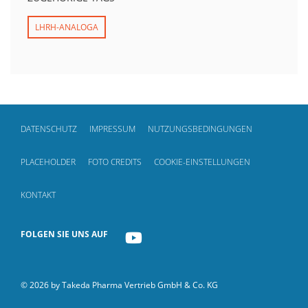
LHRH-ANALOGA
DATENSCHUTZ
IMPRESSUM
NUTZUNGSBEDINGUNGEN
PLACEHOLDER
FOTO CREDITS
COOKIE-EINSTELLUNGEN
KONTAKT
FOLGEN SIE UNS AUF
YOUTUBE
© 2026 by Takeda Pharma Vertrieb GmbH & Co. KG