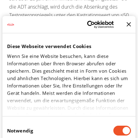
die ADT anschlägt, wird durch die Absenkung des
Testosteronspiegels unter den Kastrationswert von <50
ng/dl gemessen.
Dazu kommt, dass die LHRH-Analoga auch mit
anderen Therapien kombiniert werden können. In
Diese Webseite verwendet Cookies
Kombination mit einer
Strahlentherapie
(sowohl
Wenn Sie eine Website besuchen, kann diese
neoadjuvant bis zu sechs Monate vor der
Bestrahlung
Informationen über Ihren Browser abrufen oder
speichern. Dies geschieht meist in Form von Cookies
als auch adjuvant während und nach der Therapie)
und ähnlichen Technologien. Hierbei kann es sich um
kommt es Studien zufolge zu einem Vorteil hinsichtlich
Informationen über Sie, Ihre Einstellungen oder Ihr
des Gesamtüberlebens gegenüber der alleinigen
Gerät handeln. Meist werden die Informationen
Strahlentherapie
.
verwendet, um die erwartungsgemäße Funktion der
Website zu gewährleisten. Durch diese Informationen
Auch bei der Langzeitanwendung (>10 Jahre), bei der
werden Sie normalerweise nicht direkt identifiziert.
zeitweise unterbrochenen (intermittierenden) ADT
Dadurch kann Ihnen aber ein personalisierteres Web-
Einwilligungsauswahl
sowie bei der maximalen Androgenblockade (MAB) in
Erlebnis geboten werden. Da wir Ihr Recht auf
Notwendig
Kombination mit einem Antiandrogen beim
Datenschutz respektieren, können Sie sich