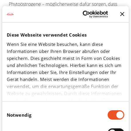
Phytoöstrogene – möglicherweise dafür sorgen, dass
Prostatazellen nicht bösartig werden, indem die
Wirkstoffe bestimmte Zellrezeptoren stimulieren.
Phytoöstrogene sind in Gemüse, Hülsenfrüchten,
Diese Webseite verwendet Cookies
Getreide, Soja, Leinsamen und grünem Tee enthalten.
Wenn Sie eine Website besuchen, kann diese
Und auch Spurenelemente und Vitamine können
Informationen über Ihren Browser abrufen oder
eventuell zur Krebsabwehr beitragen: Laut einer
speichern. Dies geschieht meist in Form von Cookies
Studie konnte die langjährige ergänzende Einnahme
und ähnlichen Technologien. Hierbei kann es sich um
Informationen über Sie, Ihre Einstellungen oder Ihr
von Selen, Zink und die Vitamine A, C und E das
Gerät handeln. Meist werden die Informationen
Erkrankungsrisiko der entsprechenden Probanden
verwendet, um die erwartungsgemäße Funktion der
deutlich senken. Dazu sind aber noch weitere Studien
Website zu gewährleisten. Durch diese Informationen
nötig.
werden Sie normalerweise nicht direkt identifiziert.
Dadurch kann Ihnen aber ein personalisierteres Web-
Einwilligungsauswahl
In Bewegung bleiben
Erlebnis geboten werden. Da wir Ihr Recht auf
Notwendig
Datenschutz respektieren, können Sie sich
entscheiden, bestimmte Arten von Cookies nicht