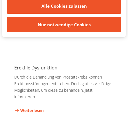
Eine Blutbeimengung zum Sperma (Samenflüssigkeit)
Alle Cookies zulassen
zu aktualisieren.
alarmiert Betroffene wie PartnerInnen. Sie ist meist
harmlos, kann aber auch Zeichen einer Erkrankung
sein, vor allem bei wiederholtem Auftreten.
Nur notwendige Cookies
Weiterlesen
Erektile Dysfunktion
Durch die Behandlung von Prostatakrebs können
Erektionsstörungen entstehen. Doch gibt es vielfältige
Möglichkeiten, um diese zu behandeln. Jetzt
informieren.
Weiterlesen