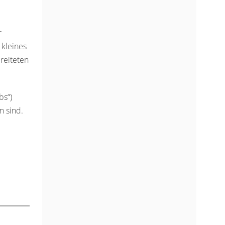
r
 kleines
reiteten
bs“)
n sind.