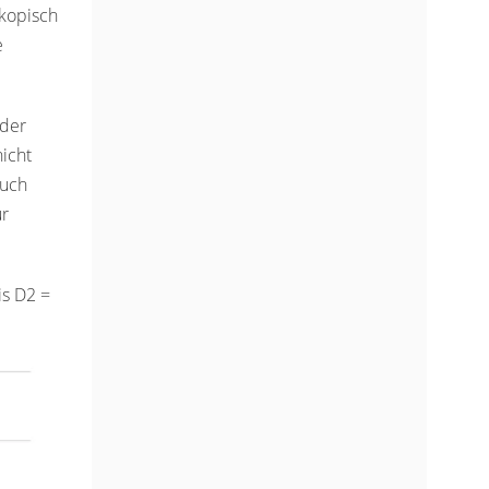
skopisch
e
nder
nicht
auch
ur
is D2 =