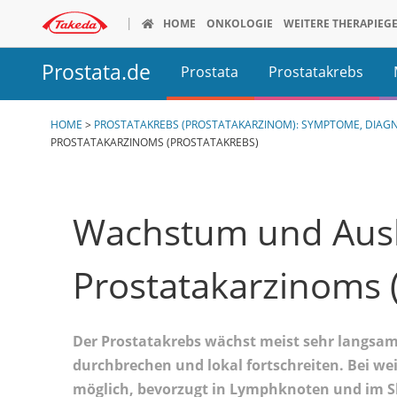
Direkt
HOME
ONKOLOGIE
WEITERE THERAPIEGE
zum
Über Takeda Oncology
Für Fachkre
Inhalt
Prostata.de
Prostata
Prostatakrebs
Gastroenterologie
Onkologie
Über uns
Fachkreisinf
Morbus Crohn
Prostata Übersicht
Fachkreisinformationen
Prostatakrebs Üb
HOME
>
PROSTATAKREBS (PROSTATAKARZINOM): SYMPTOME, DIA
Unsere Werte
ALK+ NSCLC
PROSTATAKARZINOMS (PROSTATAKREBS)
Colitis Ulcerosa
ALK+ NSCLC
Unsere Therapiegebiete
Hodgkin Ly
Anatomie
Was ist Prostatak
Kurzdarmsyndrom
Hodgkin Lymphom
CTCL
Funktion
Früherkennung un
Wachstum und Ausb
CTCL
SALCL
SALCL
Multiples M
Sexualhormone
Therapie bei Pros
Prostatakarzinoms 
Multiples Myelom
Prostatakar
Beschwerden
Leben mit Prosta
Prostatakarzinom
Der Prostatakrebs wächst meist sehr langsam
durchbrechen und lokal fortschreiten. Bei w
möglich, bevorzugt in Lymphknoten und im S