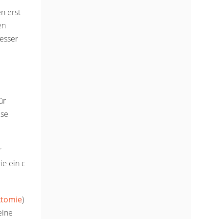
n erst
en
esser
ür
ese
r
ie ein c
ktomie
)
eine