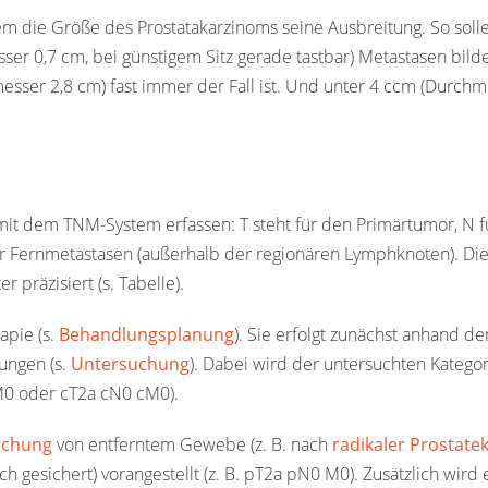
lem die Größe des Prostatakarzinoms seine Ausbreitung. So solle
r 0,7 cm, bei günstigem Sitz gerade tastbar) Metastasen bild
sser 2,8 cm) fast immer der Fall ist. Und unter 4 ccm (Durchm
 mit dem TNM-System erfassen: T steht für den Primärtumor, N f
 Fernmetastasen (außerhalb der regionären Lymphknoten). Di
 präzisiert (s. Tabelle).
apie (s.
Behandlungsplanung
). Sie erfolgt zunächst anhand de
ungen (s.
Untersuchung
). Dabei wird der untersuchten Kategor
0 M0 oder cT2a cN0 cM0).
uchung
von entferntem Gewebe (z. B. nach
radikaler Prostate
h gesichert) vorangestellt (z. B. pT2a pN0 M0). Zusätzlich wird 