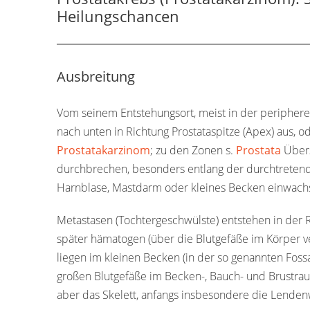
Heilungschancen
Ausbreitung
Vom seinem Entstehungsort, meist in der periphere
nach unten in Richtung Prostataspitze (Apex) aus, o
Prostatakarzinom
; zu den Zonen s.
Prostata
Übers
durchbrechen, besonders entlang der durchtreten
Harnblase, Mastdarm oder kleines Becken einwachse
Metastasen (Tochtergeschwülste) entstehen in der 
später hämatogen (über die Blutgefäße im Körper v
liegen im kleinen Becken (in der so genannten Fossa
großen Blutgefäße im Becken-, Bauch- und Brustraum
aber das Skelett, anfangs insbesondere die Lend