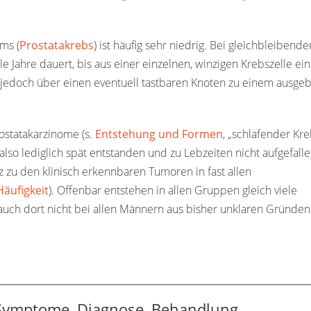
Ernährung und Alternativmedizin
Rehabilitation
ms (
Prostatakrebs
) ist häufig sehr niedrig. Bei gleichbleibende
le Jahre dauert, bis aus einer einzelnen, winzigen Krebszelle ein
Prophylaxe und Risikofaktoren
 jedoch über einen eventuell tastbaren Knoten zu einem ausgeb
Archiv
ostatakarzinome (s.
Entstehung und Formen
, „schlafender Kre
so lediglich spät entstanden und zu Lebzeiten nicht aufgefalle
 zu den klinisch erkennbaren Tumoren in fast allen
Häufigkeit
). Offenbar entstehen in allen Gruppen gleich viele
uch dort nicht bei allen Männern aus bisher unklaren Gründen
 Symptome, Diagnose, Behandlung,