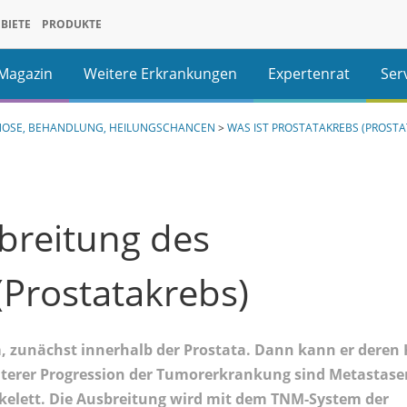
BIETE
PRODUKTE
ise
Für Patienten & Angehörige
Magazin
Weitere Erkrankungen
Expertenrat
Ser
Neurowissenschaften
Plasmabasierte Therapien
ormationen
Patienteninformationen
ersicht
Übersicht
ADHS
Benignes Prostatasyndrom (BPS)
Haemophilie
Häufige Fragen
Br
GNOSE, BEHANDLUNG, HEILUNGSCHANCEN
>
WAS IST PROSTATAKREBS (PROST
ALK+ NSCLC
mphom
Hodgkin Lymphom
rebs (Prostatakarzinom)
In den Medien
Prostataentzündung (Prostatitis)
Beiträge lesen
Bü
CTCL
d Diagnose von Prostatakrebs
Diagnostik
Ar
reitung des
SALCL
yelom
Multiples Myelom
tatakrebs
Therapie allgemein
Se
(Prostatakrebs)
zinom
Prostatakarzinom
takrebs
Operation und Strahlentherapie
Le
Osteosarkom
, zunächst innerhalb der Prostata. Dann kann er deren 
Medikamente
eiterer Progression der Tumorerkrankung sind Metastase
kelett. Die Ausbreitung wird mit dem TNM-System der