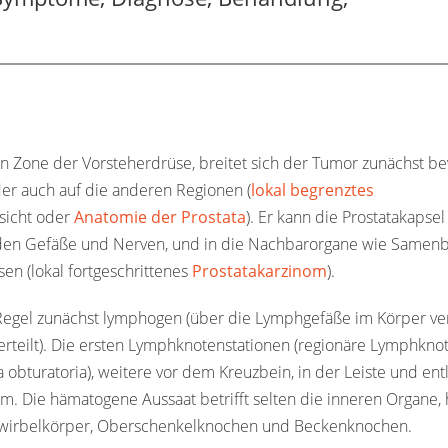
n Zone der Vorsteherdrüse, breitet sich der Tumor zunächst be
der auch auf die anderen Regionen (
lokal begrenztes
icht oder
Anatomie der Prostata
). Er kann die Prostatakapsel
den Gefäße und Nerven, und in die Nachbarorgane wie Samenb
n (lokal fortgeschrittenes
Prostatakarzinom
).
Regel zunächst lymphogen (über die Lymphgefäße im Körper vert
erteilt). Die ersten Lymphknotenstationen (regionäre Lymphkno
 obturatoria), weitere vor dem Kreuzbein, in der Leiste und ent
. Die hämatogene Aussaat betrifft selten die inneren Organe, 
enwirbelkörper, Oberschenkelknochen und Beckenknochen.