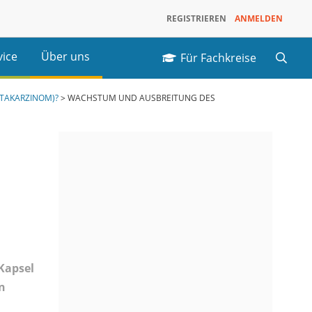
REGISTRIEREN
ANMELDEN
Unser Services
vice
Über uns
Für Fachkreise
Seltene Erkrankungen
Impfstoffe
Panzerknacker bei Facebook
oschüren
Hereditäres Angioödem (HAE)
Über
Dengue-Fieber
ATAKARZINOM)?
>
WACHSTUM UND AUSBREITUNG DES
Psychoonkologie
Takeda
Hypoparathyreoidismus
cher
Morbus Fabry
Über
ztsuche
prostata.de
Morbus Gaucher
Morbus Hunter
lbsthilfegruppen
Primäre Immundefekte (PID)
xikon
Sekundäre Immundefekte
(Demnächst)
Kapsel
n