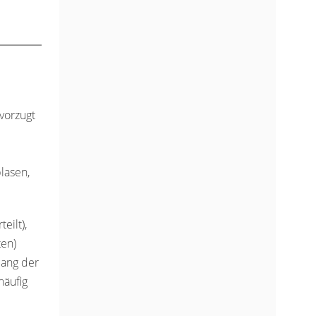
vorzugt
lasen,
eilt),
ten)
lang der
häufig