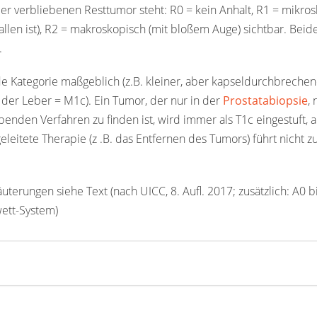
per verbliebenen Resttumor steht: R0 = kein Anhalt, R1 = mikro
llen ist), R2 = makroskopisch (mit bloßem Auge) sichtbar. Beid
.
nde Kategorie maßgeblich (z.B. kleiner, aber kapseldurchbreche
 der Leber = M1c). Ein Tumor, der nur in der
Prostatabiopsie
, 
enden Verfahren zu finden ist, wird immer als T1c eingestuft, 
eleitete Therapie (z .B. das Entfernen des Tumors) führt nicht z
uterungen siehe Text (nach UICC, 8. Aufl. 2017; zusätzlich: A0 b
ett-System)