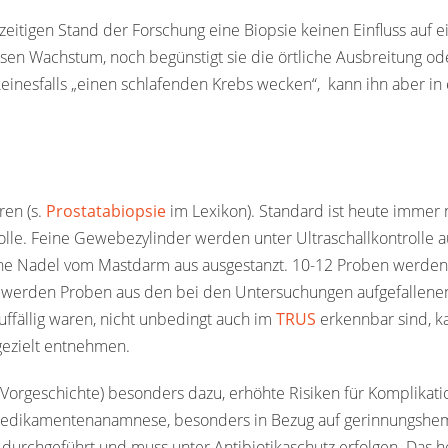
eitigen Stand der Forschung eine Biopsie keinen Einfluss auf e
sen Wachstum, noch begünstigt sie die örtliche Ausbreitung od
keinesfalls „einen schlafenden Krebs wecken“, kann ihn aber in
ren (s.
Prostatabiopsie
im Lexikon). Standard ist heute immer 
olle. Feine Gewebezylinder werden unter Ultraschallkontrolle a
ne Nadel vom Mastdarm aus ausgestanzt. 10-12 Proben werden
 werden Proben aus den bei den Untersuchungen aufgefallene
uffällig waren, nicht unbedingt auch im
TRUS
erkennbar sind, 
 gezielt entnehmen.
Vorgeschichte) besonders dazu, erhöhte Risiken für Komplikat
ine Medikamentenanamnese, besonders in Bezug auf gerinnungs
 durchgeführt und muss unter Antibiotikaschutz erfolgen. Das he