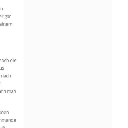
in
er gar
 einem
noch die
us
 nach
n
kann man
ionen
hemmende
ißt,