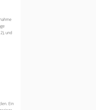
tnahme
age
2), und
den. Ein