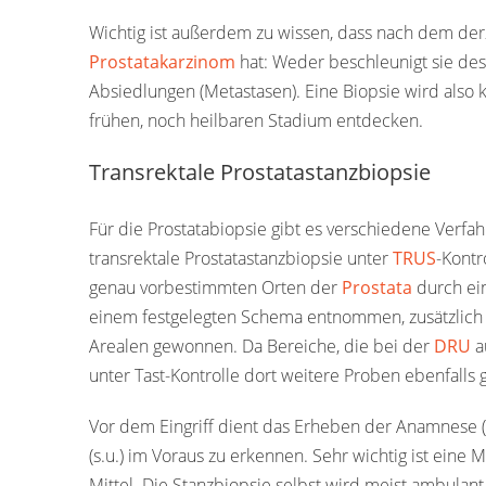
Wichtig ist außerdem zu wissen, dass nach dem derz
Prostatakarzinom
hat: Weder beschleunigt sie des
Absiedlungen (Metastasen). Eine Biopsie wird also 
frühen, noch heilbaren Stadium entdecken.
Transrektale Prostatastanzbiopsie
Für die Prostatabiopsie gibt es verschiedene Verfah
transrektale Prostatastanzbiopsie unter
TRUS
-Kontr
genau vorbestimmten Orten der
Prostata
durch ei
einem festgelegten Schema entnommen, zusätzlich
Arealen gewonnen. Da Bereiche, die bei der
DRU
a
unter Tast-Kontrolle dort weitere Proben ebenfalls
Vor dem Eingriff dient das Erheben der Anamnese (
(s.u.) im Voraus zu erkennen. Sehr wichtig ist e
Mittel. Die Stanzbiopsie selbst wird meist ambulant