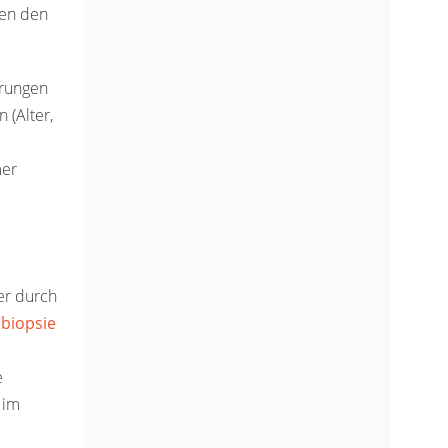
hen den
erungen
 (Alter,
mer
er durch
biopsie
e
 im