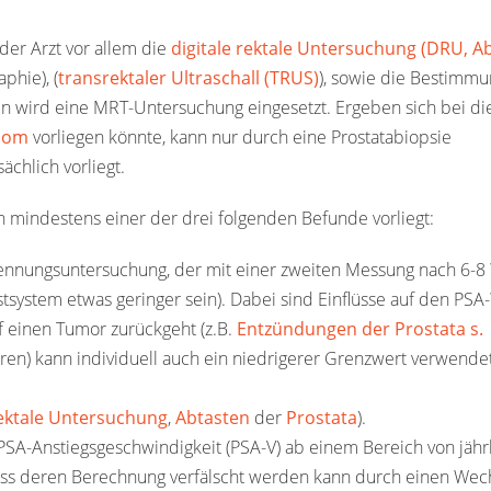
der Arzt vor allem die
digitale rektale Untersuchung (DRU, A
phie), (
transrektaler Ultraschall (TRUS)
), sowie die Bestimm
 wird eine MRT-Untersuchung eingesetzt. Ergeben sich bei di
inom
vorliegen könnte, kann nur durch eine Prostatabiopsie
sächlich vorliegt.
n mindestens einer der drei folgenden Befunde vorliegt:
kennungsuntersuchung, der mit einer zweiten Messung nach 6-
tsystem etwas geringer sein). Dabei sind Einflüsse auf den PSA
f einen Tumor zurückgeht (z.B.
Entzündungen der Prostata s.
hren) kann individuell auch ein niedrigerer Grenzwert verwende
ektale Untersuchung
,
Abtasten
der
Prostata
).
ine PSA-Anstiegsgeschwindigkeit (PSA-V) ab einem Bereich von jähr
 dass deren Berechnung verfälscht werden kann durch einen Wec