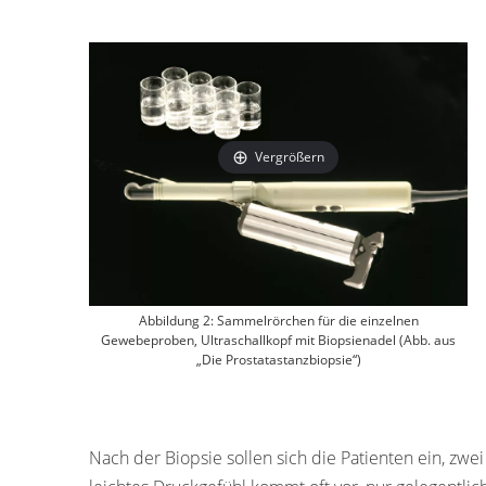
Vergrößern
Abbildung 2: Sammelrörchen für die einzelnen
Gewebeproben, Ultraschallkopf mit Biopsienadel (Abb. aus
„Die Prostatastanzbiopsie“)
Nach der Biopsie sollen sich die Patienten ein, zw