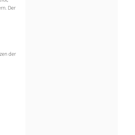
ern. Der
nzen der