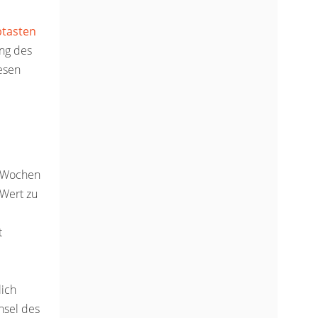
btasten
ung des
esen
8 Wochen
-Wert zu
t
lich
hsel des