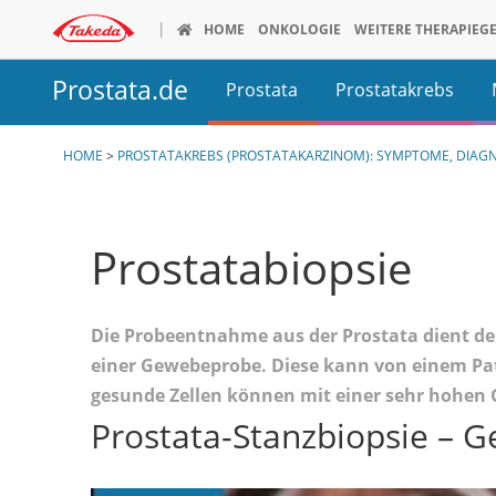
Direkt
HOME
ONKOLOGIE
WEITERE THERAPIEGE
zum
Über Takeda Oncology
Für Fachkre
Inhalt
Prostata.de
Prostata
Prostatakrebs
Gastroenterologie
Onkologie
Über uns
Fachkreisinf
Morbus Crohn
Prostata Übersicht
Fachkreisinformationen
Prostatakrebs Üb
HOME
>
PROSTATAKREBS (PROSTATAKARZINOM): SYMPTOME, DIA
Unsere Werte
ALK+ NSCLC
Colitis Ulcerosa
ALK+ NSCLC
Unsere Therapiegebiete
Hodgkin Ly
Anatomie
Was ist Prostatak
Kurzdarmsyndrom
Hodgkin Lymphom
CTCL
Prostatabiopsie
Funktion
Früherkennung un
CTCL
SALCL
SALCL
Multiples M
Sexualhormone
Therapie bei Pros
Die Probeentnahme aus der Prostata dient de
Multiples Myelom
Prostatakar
einer Gewebeprobe. Diese kann von einem Pat
Beschwerden
Leben mit Prosta
Prostatakarzinom
gesunde Zellen können mit einer sehr hohen
Prostata-Stanzbiopsie – 