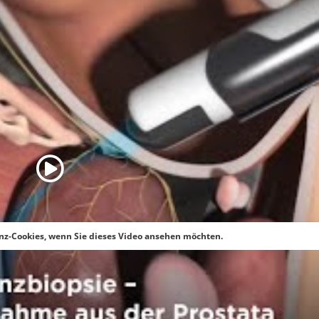
Ernährung und Alternativmedizin
Rehabilitation
Prophylaxe und Risikofaktoren
Archiv
enz-Cookies, wenn Sie dieses Video ansehen möchten.