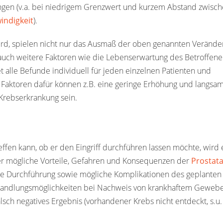
en (v.a. bei niedrigem Grenzwert und kurzem Abstand zwisc
indigkeit
).
ird, spielen nicht nur das Ausmaß der oben genannten Veränd
 auch weitere Faktoren wie die Lebenserwartung des Betroffenen
 alle Befunde individuell für jeden einzelnen Patienten und
 Faktoren dafür können z.B. eine geringe Erhöhung und langsa
 Krebserkrankung sein.
effen kann, ob er den Eingriff durchführen lassen möchte, wird 
ber mögliche Vorteile, Gefahren und Konsequenzen der
Prostata
die Durchführung sowie mögliche Komplikationen des geplanten
ehandlungsmöglichkeiten bei Nachweis von krankhaftem Geweb
falsch negatives Ergebnis (vorhandener Krebs nicht entdeckt, s.u.