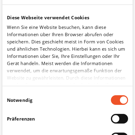
Behandlungsschema vorgeschlagen.
Weiterlesen
Diese Webseite verwendet Cookies
Wenn Sie eine Website besuchen, kann diese
Informationen über Ihren Browser abrufen oder
speichern. Dies geschieht meist in Form von Cookies
und ähnlichen Technologien. Hierbei kann es sich um
Botulinustoxin bei Prostataerkrankungen
Informationen über Sie, Ihre Einstellungen oder Ihr
Die medizinische Anwendung dieser giftigsten natürlichen
Gerät handeln. Meist werden die Informationen
Substanz wurde auf dem deutschen Urologenkongress 2007
verwendet, um die erwartungsgemäße Funktion der
vorgestellt, insbesondere die jüngsten Entwicklungen beim
Website zu gewährleisten. Durch diese Informationen
Einsatz des Bakteriengifts an der Prostata.
werden Sie normalerweise nicht direkt identifiziert.
Dadurch kann Ihnen aber ein personalisierteres Web-
Einwilligungsauswahl
Weiterlesen
Erlebnis geboten werden. Da wir Ihr Recht auf
Notwendig
Datenschutz respektieren, können Sie sich
entscheiden, bestimmte Arten von Cookies nicht
Präferenzen
zulassen. Klicken Sie in der Cookie-Liste auf die
verschiedenen Kategorieüberschriften, um mehr zu
Dauer der Hormontherapie bei Prostatakarzinom