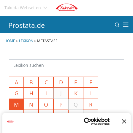
Direkt
Takeda Webseiten
zum
Inhalt
Prostata.de
HOME
>
LEXIKON
>
METASTASE
A
B
C
D
E
F
G
H
I
J
K
L
M
N
O
P
Q
R
S
T
U
V
W
X
Y
Z
Ä
Ö
Ü
<