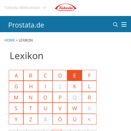
Direkt
Takeda Webseiten
zum
Inhalt
Prostata.de
HOME
>
LEXIKON
Lexikon
A
B
C
D
E
F
G
H
I
J
K
L
M
N
O
P
Q
R
S
T
U
V
W
X
Y
Z
Ä
Ö
Ü
<