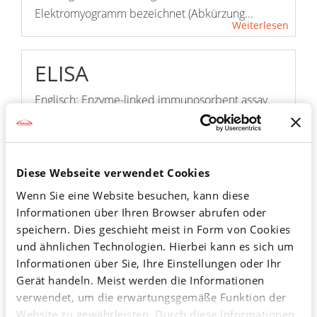
Elektromyogramm bezeichnet (Abkürzung...
Weiterlesen
ELISA
Englisch: Enzyme-linked immunosorbent assay.
Enzym-Immunoassay. Laborchemische Methode
zum Nachweis kleinster Mengen eines
bestimmten Stoffes. Der ELISA eignet sich vor
Diese Webseite verwendet Cookies
allem zur Bestimmung des Spiegels
von Hormonen, Proteinen (Eiweißen) und
Wenn Sie eine Website besuchen, kann diese
Informationen über Ihren Browser abrufen oder
Arzneimittelwirkstoffen in Körperflüssigkeiten...
Weiterlesen
speichern. Dies geschieht meist in Form von Cookies
und ähnlichen Technologien. Hierbei kann es sich um
Informationen über Sie, Ihre Einstellungen oder Ihr
Endoskopie
Gerät handeln. Meist werden die Informationen
verwendet, um die erwartungsgemäße Funktion der
Wörtlich: Hineinschauen. Betrachtung
Website zu gewährleisten. Durch diese Informationen