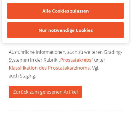
hohe Malignität
Einwilligungen zu widerrufen oder Ihre Einstellungen
Alle Cookies zulassen
zu aktualisieren.
Andere Grading-Systeme gelten nur für bestimmte
Tumor-Typen, sind also abhängig vom Ergebnis
Nur notwendige Cookies
des Typing. So dient der Gleason-Scorespeziell zum
Grading eines Prostatakarzinoms.
Ausführliche Informationen, auch zu weiteren Grading-
Systemen in der Rubrik „
Prostatakrebs
“ unter
Klassifikation des Prostatakarzinoms
. Vgl.
auch Staging.
Zurück zum gelesenen Artikel