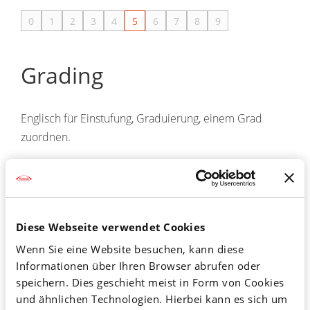
0
1
2
3
4
5
6
7
8
9
Grading
Englisch für Einstufung, Graduierung, einem Grad
zuordnen.
Wird in der Onkologie (Tumorlehre) verwendet für die
Einstufung der Malignität (Bösartigkeit) eines Tumors,
vor allem anhand seiner histologischen
(feingeweblichen) Merkmale (s. Histologie).
Diese Webseite verwendet Cookies
Wenn Sie eine Website besuchen, kann diese
Maßgeblich für die Malignität des Tumors und damit
Informationen über Ihren Browser abrufen oder
für das Grading ist das Ausmaß der Unterschiede zu
speichern. Dies geschieht meist in Form von Cookies
dem Gewebe, von dem er ausgegangen ist. Zur
und ähnlichen Technologien. Hierbei kann es sich um