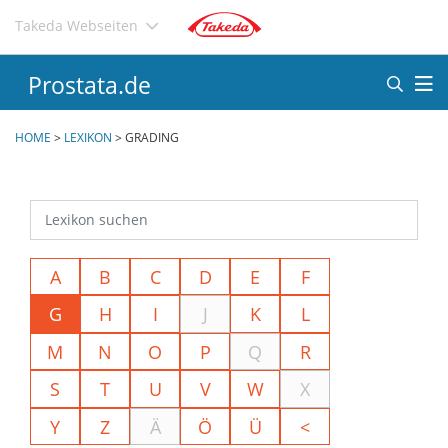
Direkt
Takeda Webseiten
zum
Inhalt
Prostata.de
HOME
>
LEXIKON
>
GRADING
A
B
C
D
E
F
G
H
I
J
K
L
M
N
O
P
Q
R
S
T
U
V
W
X
Y
Z
Ä
Ö
Ü
<