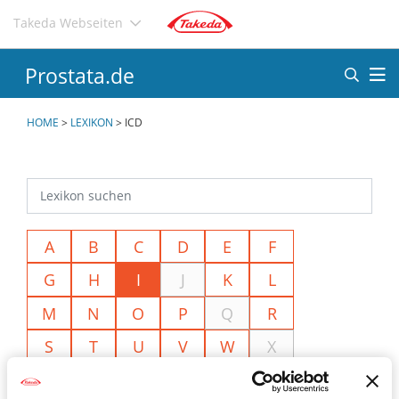
Direkt
Takeda Webseiten
zum
Inhalt
Prostata.de
HOME
>
LEXIKON
>
ICD
A
B
C
D
E
F
G
H
I
J
K
L
M
N
O
P
Q
R
S
T
U
V
W
X
Y
Z
Ä
Ö
Ü
<