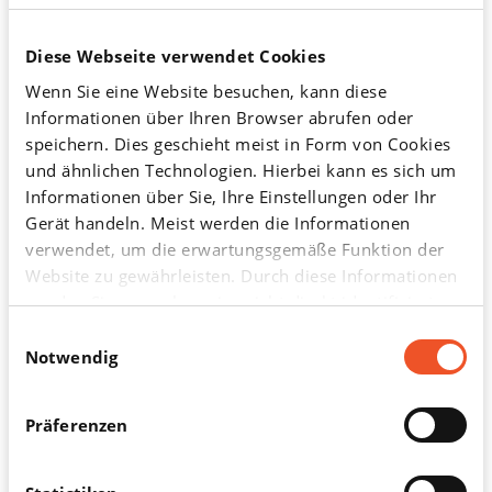
0
1
2
3
4
5
6
7
8
9
Diese Webseite verwendet Cookies
ICD
Wenn Sie eine Website besuchen, kann diese
Informationen über Ihren Browser abrufen oder
speichern. Dies geschieht meist in Form von Cookies
und ähnlichen Technologien. Hierbei kann es sich um
Englisch: International Statistical Classification of
Informationen über Sie, Ihre Einstellungen oder Ihr
Diseases and Related Health Problems. Internationale
Gerät handeln. Meist werden die Informationen
Klassifikation der Krankheiten und verwandter
verwendet, um die erwartungsgemäße Funktion der
Gesundheitsprobleme.
Website zu gewährleisten. Durch diese Informationen
werden Sie normalerweise nicht direkt identifiziert.
Die ICD wird von der WHO
Dadurch kann Ihnen aber ein personalisierteres Web-
Einwilligungsauswahl
(Weltgesundheitsorganisation) herausgegeben und
Erlebnis geboten werden. Da wir Ihr Recht auf
Notwendig
regelmäßig überarbeitet. Derzeit gilt die 10. Version
Datenschutz respektieren, können Sie sich
(ICD-10). Hierzulande wird eine deutsche Fassung
entscheiden, bestimmte Arten von Cookies nicht
Präferenzen
verwendet (ICD-10-GM, von engl. german
zulassen. Klicken Sie in der Cookie-Liste auf die
modification).
verschiedenen Kategorieüberschriften, um mehr zu
erfahren und unsere Standardeinstellungen zu ändern.