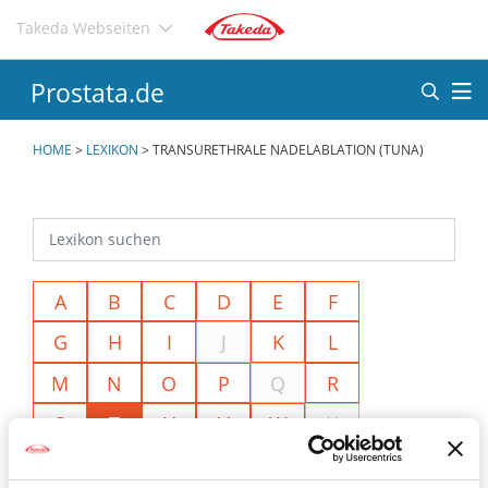
Direkt
Takeda Webseiten
zum
Inhalt
Prostata.de
HOME
>
LEXIKON
>
TRANSURETHRALE NADELABLATION (TUNA)
A
B
C
D
E
F
G
H
I
J
K
L
M
N
O
P
Q
R
S
T
U
V
W
X
Y
Z
Ä
Ö
Ü
<