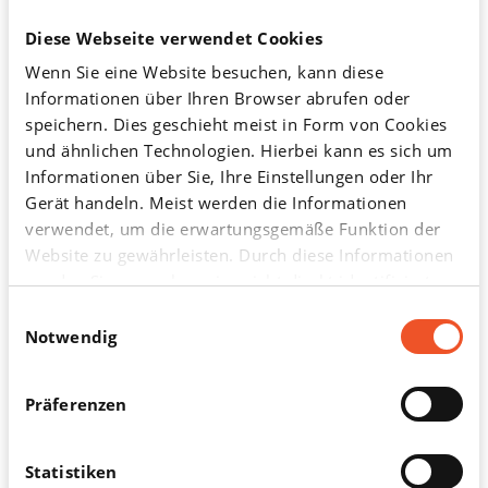
0
1
2
3
4
5
6
7
8
9
Diese Webseite verwendet Cookies
Wenn Sie eine Website besuchen, kann diese
Transurethrale
Informationen über Ihren Browser abrufen oder
speichern. Dies geschieht meist in Form von Cookies
Nadelablation (TUNA)
und ähnlichen Technologien. Hierbei kann es sich um
Informationen über Sie, Ihre Einstellungen oder Ihr
Gerät handeln. Meist werden die Informationen
Wörtlich: Abtragung (Ablation) von Prostatagewebe
verwendet, um die erwartungsgemäße Funktion der
mittels Nadel durch die Harnröhre hindurch
Website zu gewährleisten. Durch diese Informationen
(transurethral).
werden Sie normalerweise nicht direkt identifiziert.
Dadurch kann Ihnen aber ein personalisierteres Web-
Einwilligungsauswahl
Gemeint ist eine Radiofrequenzablation (RFA), also
Erlebnis geboten werden. Da wir Ihr Recht auf
Notwendig
Datenschutz respektieren, können Sie sich
eine Abtragung durch Erhitzen des Gewebes mit
entscheiden, bestimmte Arten von Cookies nicht
Radiofrequenzwellen (Hochfrequenzwellen) über
Präferenzen
zulassen. Klicken Sie in der Cookie-Liste auf die
Nadelelektroden.
verschiedenen Kategorieüberschriften, um mehr zu
erfahren und unsere Standardeinstellungen zu ändern.
Die TUNA ist ein Verfahren zur Behandlung
Statistiken