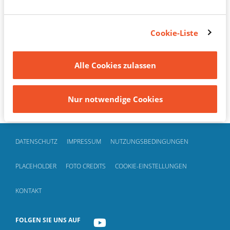
führen. Sie können das Einwilligungsbanner jederzeit
über das Cookie-Symbol in der unteren linken Ecke
Zurück zum gelesenen Artikel
des Bildschirms oder über den Link "Cookie-
Cookie-Liste
Einstellungen" im Footer erneut aufrufen, um Ihre
Einwilligungen zu widerrufen oder Ihre Einstellungen
Alle Cookies zulassen
zu aktualisieren.
Nur notwendige Cookies
DATENSCHUTZ
IMPRESSUM
NUTZUNGSBEDINGUNGEN
PLACEHOLDER
FOTO CREDITS
COOKIE-EINSTELLUNGEN
KONTAKT
FOLGEN SIE UNS AUF