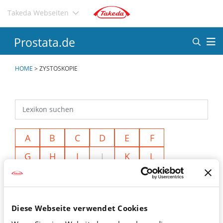
Direkt
Takeda Webseiten
zum
Inhalt
Prostata.de
HOME
>
ZYSTOSKOPIE
A
B
C
D
E
F
G
H
I
J
K
L
M
N
O
P
Q
R
S
T
U
V
W
X
Diese Webseite verwendet Cookies
Y
Z
Ä
Ö
Ü
<