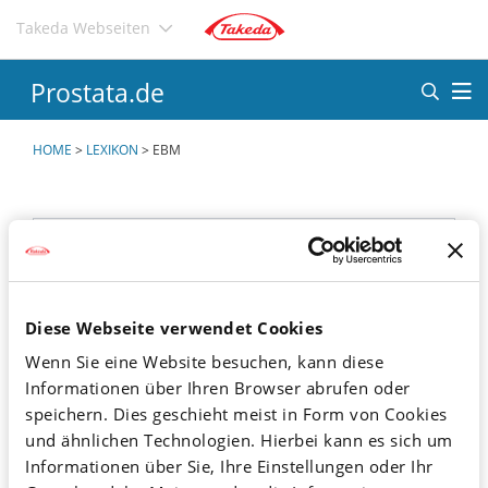
Direkt
Takeda Webseiten
zum
Inhalt
Prostata.de
HOME
>
LEXIKON
>
EBM
A
B
C
D
E
F
Diese Webseite verwendet Cookies
G
H
I
J
K
L
Wenn Sie eine Website besuchen, kann diese
M
N
O
P
Q
R
Informationen über Ihren Browser abrufen oder
speichern. Dies geschieht meist in Form von Cookies
S
T
U
V
W
X
und ähnlichen Technologien. Hierbei kann es sich um
Y
Z
Ä
Ö
Ü
<
Informationen über Sie, Ihre Einstellungen oder Ihr