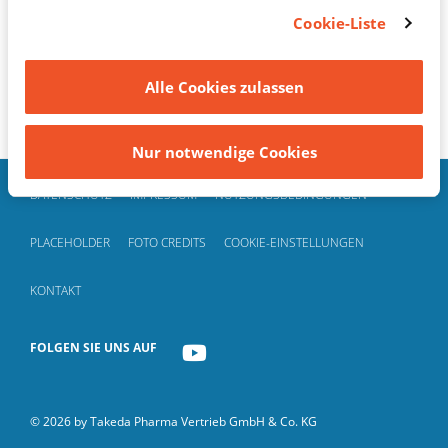
des Bildschirms oder über den Link "Cookie-
Cookie-Liste
Einstellungen" im Footer erneut aufrufen, um Ihre
Einwilligungen zu widerrufen oder Ihre Einstellungen
Alle Cookies zulassen
zu aktualisieren.
Nur notwendige Cookies
DATENSCHUTZ
IMPRESSUM
NUTZUNGSBEDINGUNGEN
PLACEHOLDER
FOTO CREDITS
COOKIE-EINSTELLUNGEN
KONTAKT
FOLGEN SIE UNS AUF
YOUTUBE
© 2026 by Takeda Pharma Vertrieb GmbH & Co. KG