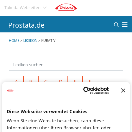
Direkt
Takeda Webseiten
zum
Inhalt
Prostata.de
HOME
>
LEXIKON
>
KURATIV
A
B
C
D
E
F
G
H
I
J
K
L
M
N
O
P
Q
R
Diese Webseite verwendet Cookies
S
T
U
V
W
X
Wenn Sie eine Website besuchen, kann diese
Y
Z
Ä
Ö
Ü
<
Informationen über Ihren Browser abrufen oder