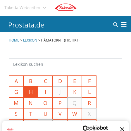
Direkt
Takeda Webseiten
zum
Inhalt
Prostata.de
HOME
>
LEXIKON
>
HÄMATOKRIT (HK, HKT)
A
B
C
D
E
F
G
H
I
J
K
L
M
N
O
P
Q
R
S
T
U
V
W
X
Y
Z
Ä
Ö
Ü
<