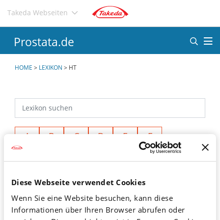
Direkt
Takeda Webseiten
zum
Inhalt
Prostata.de
HOME
>
LEXIKON
>
HT
A
B
C
D
E
F
G
H
I
J
K
L
M
N
O
P
Q
R
Diese Webseite verwendet Cookies
S
T
U
V
W
X
Wenn Sie eine Website besuchen, kann diese
Y
Z
Ä
Ö
Ü
<
Informationen über Ihren Browser abrufen oder