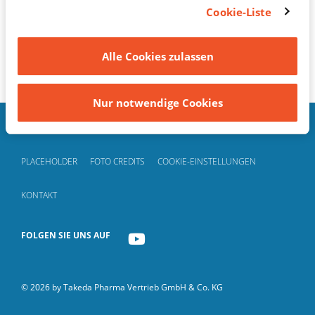
des Bildschirms oder über den Link "Cookie-
Cookie-Liste
Einstellungen" im Footer erneut aufrufen, um Ihre
Einwilligungen zu widerrufen oder Ihre Einstellungen
Alle Cookies zulassen
zu aktualisieren.
Nur notwendige Cookies
DATENSCHUTZ
IMPRESSUM
NUTZUNGSBEDINGUNGEN
PLACEHOLDER
FOTO CREDITS
COOKIE-EINSTELLUNGEN
KONTAKT
FOLGEN SIE UNS AUF
YOUTUBE
© 2026 by Takeda Pharma Vertrieb GmbH & Co. KG