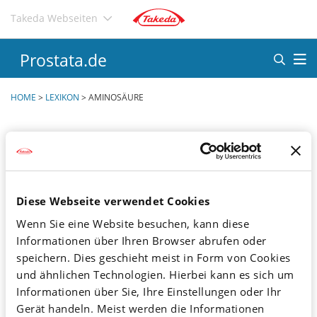
Direkt
Takeda Webseiten
zum
Inhalt
Prostata.de
HOME
>
LEXIKON
>
AMINOSÄURE
A
B
C
D
E
F
Diese Webseite verwendet Cookies
G
H
I
J
K
L
Wenn Sie eine Website besuchen, kann diese
Informationen über Ihren Browser abrufen oder
M
N
O
P
Q
R
speichern. Dies geschieht meist in Form von Cookies
S
T
U
V
W
X
und ähnlichen Technologien. Hierbei kann es sich um
Informationen über Sie, Ihre Einstellungen oder Ihr
Y
Z
Ä
Ö
Ü
<
Gerät handeln. Meist werden die Informationen