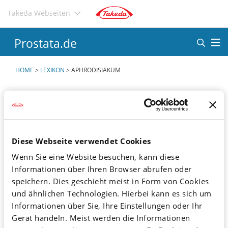
Direkt
Takeda Webseiten
zum
Inhalt
Prostata.de
HOME
>
LEXIKON
>
APHRODISIAKUM
A
B
C
D
E
F
Diese Webseite verwendet Cookies
Wenn Sie eine Website besuchen, kann diese
G
H
I
J
K
L
Informationen über Ihren Browser abrufen oder
M
N
O
P
Q
R
speichern. Dies geschieht meist in Form von Cookies
und ähnlichen Technologien. Hierbei kann es sich um
S
T
U
V
W
X
Informationen über Sie, Ihre Einstellungen oder Ihr
Y
Z
Ä
Ö
Ü
<
Gerät handeln. Meist werden die Informationen