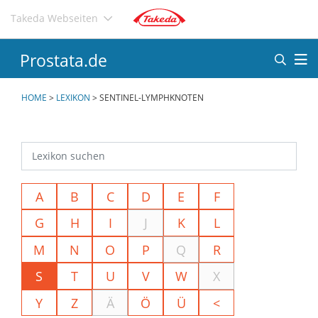
Direkt
Takeda Webseiten
zum
Inhalt
Prostata.de
HOME
>
LEXIKON
>
SENTINEL-LYMPHKNOTEN
A
B
C
D
E
F
G
H
I
J
K
L
M
N
O
P
Q
R
S
T
U
V
W
X
Y
Z
Ä
Ö
Ü
<