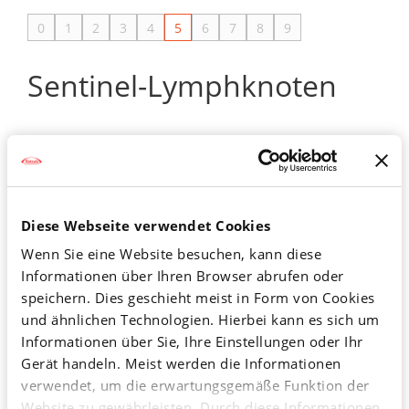
0
1
2
3
4
5
6
7
8
9
Sentinel-Lymphknoten
Wächterlymphknoten (von engl. sentinel = Wächter,
Wache, Posten).
Damit wird ein Lymphknoten bezeichnet, der im
Diese Webseite verwendet Cookies
Abflussgebiet der Lymphe (Gewebewasser) aus einem
Wenn Sie eine Website besuchen, kann diese
bestimmten Organ zuerst durchströmt wird (mehr zur
Informationen über Ihren Browser abrufen oder
Filterfunktion und zur Anordnung in Form von
speichern. Dies geschieht meist in Form von Cookies
regionären und sekundären Stationen
und ähnlichen Technologien. Hierbei kann es sich um
unter Lymphknoten).
Informationen über Sie, Ihre Einstellungen oder Ihr
Gerät handeln. Meist werden die Informationen
Falls sich in diesem Organ ein
verwendet, um die erwartungsgemäße Funktion der
bösartiger Tumor befindet,
Website zu gewährleisten. Durch diese Informationen